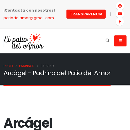
¡Contacta con nosotros!
|
TRANSPARENCIA
patiodelamor@gmail.com
INICIO
PADRINOS
PADRINO
Arcágel - Padrino del Patio del Amor
Arcágel