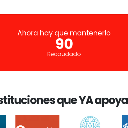
Ahora hay que mantenerlo
100%
Recaudado
stituciones que YA apoy