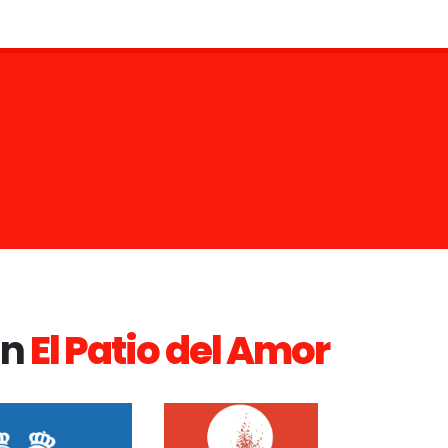
an
El Patio del Amor