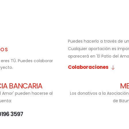
Puedes hacerlo a través de un
Cualquier aportación es impor
DOS
aparecerá en 'El Patio del Am
 eres TÚ. Puedes colaborar
Colaboraciones
oyecto.
IA BANCARIA
ME
del Amor' pueden hacerse al
Los donativos a la Asociación
uenta:
de Bizu
0196 3597