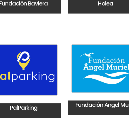
Fundación Baviera
Holea
Fundación Ángel Mur
PalParking