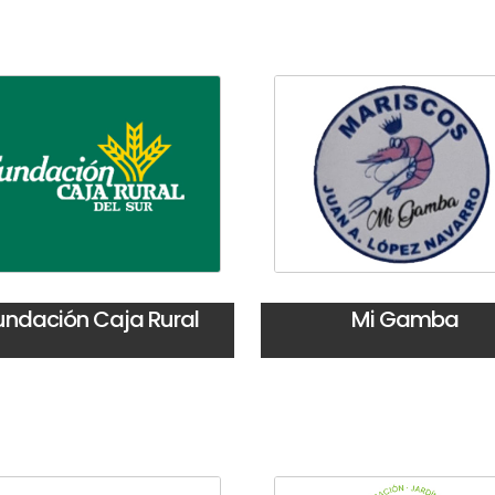
undación Caja Rural
Mi Gamba