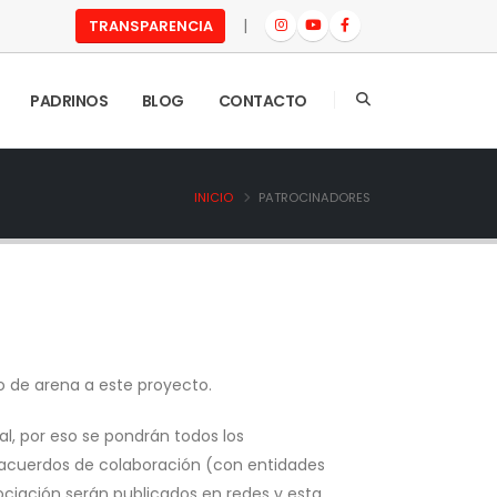
|
TRANSPARENCIA
PADRINOS
BLOG
CONTACTO
INICIO
PATROCINADORES
o de arena a este proyecto.
al, por eso se pondrán todos los
 acuerdos de colaboración (con entidades
ociación serán publicados en redes y esta