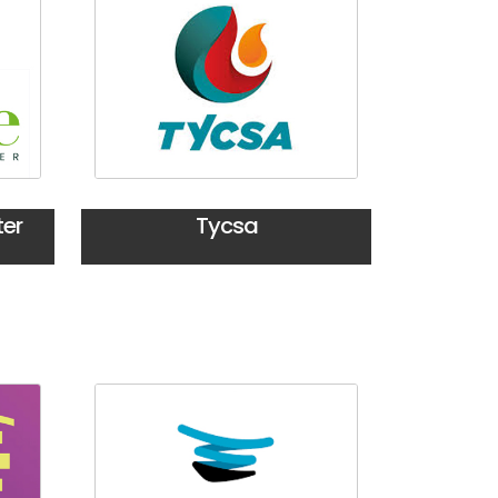
er
Tycsa