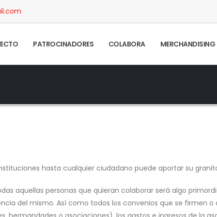
il.com
YECTO
PATROCINADORES
COLABORA
MERCHANDISING
nstituciones hasta cualquier ciudadano puede aportar su granit
todas aquellas personas que quieran colaborar será algo primordi
ncia del mismo. Así como todos los convenios que se firmen o
s, hermandades o asociaciones), los gastos e ingresos de la as