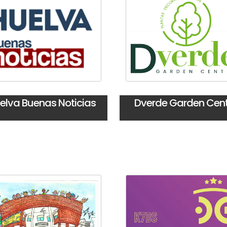
elva Buenas Noticias
Dverde Garden Cent