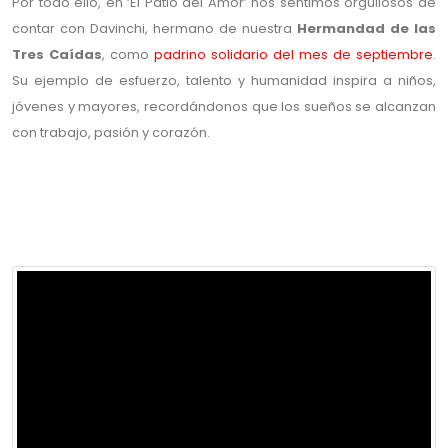
Por todo ello, en ‘El Patio del Amor’ nos sentimos orgullosos de
contar con Davinchi, hermano de nuestra
Hermandad de las
Tres Caídas
, como
padrino solidario del mes de septiembre
.
Su ejemplo de esfuerzo, talento y humanidad inspira a niños,
jóvenes y mayores, recordándonos que los sueños se alcanzan
con trabajo, pasión y corazón.