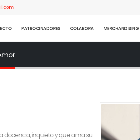
il.com
YECTO
PATROCINADORES
COLABORA
MERCHANDISING
 Amor
la docencia, inquieto y que ama su