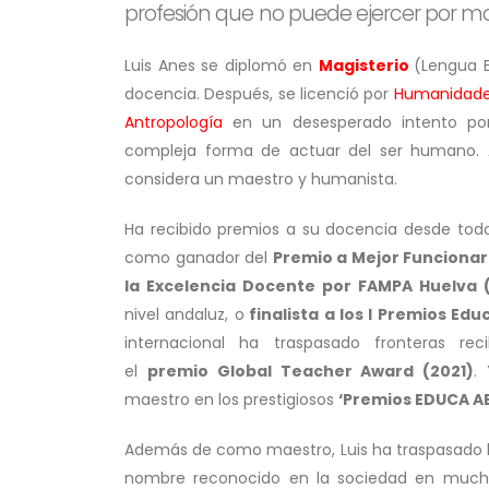
profesión que no puede ejercer por mo
Luis Anes se diplomó en
Magisterio
(Lengua 
docencia. Después, se licenció por
Humanidades 
Antropología
en un desesperado intento po
compleja forma de actuar del ser humano. A
considera un maestro y humanista.
Ha recibido premios a su docencia desde tod
como ganador del
Premio a Mejor Funcionar
la Excelencia Docente por FAMPA Huelva (
nivel andaluz, o
finalista a los I Premios Ed
internacional ha traspasado fronteras reci
el
premio Global Teacher Award (2021)
.
maestro en los prestigiosos
‘Premios EDUCA A
Además de como maestro, Luis ha traspasado l
nombre reconocido en la sociedad en muchos